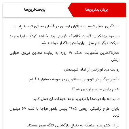
پربازدیدترین‌ها
پربحث‌ترین‌ها
دستگیری عامل توهین به زائران اربعین در فضای مجازی توسط پلیس
مسعود پزشکیان: قیمت کالابرگ افزایش پیدا خواهد کرد/ سایپا و چند
شرکت دیگر هم مثل ایران‌خودرو واگذار خواهند شد
خطرناک‌ترین مأموریت جنگ ۴۰ روزه به روایت معاون نیروی هوایی
ارتش
روایت مرد اورژانس از امام شهیدمان
انفجار مرگبار در اتوبوس مسافربری در حومه دمشق + فیلم
اعلام پایان مراسم اربعین ۱۴۰۵
قالیباف: واقعیت‌ها را بپذیرید و به تعهدات‌تان عمل کنید
پایان طرح ترافیکی اربعین ۱۴۰۵ پلیس راهور فراجا با ثبت ۶۷ میلیون
تردد
عراق: کشور‌های منطقه به دنبال بازگشایی تنگه هرمز هستند