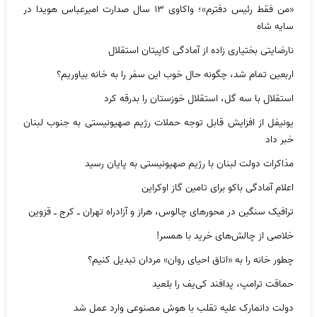
«من فقط رئیس دفترم»؛ واکاوی ۱۳ سال صدارت امیرعباس هویدا در
سایه شاه
نارضایتی بختیاری زاده از آمادگی کاپیتان استقلال
اربعین تمام شد، چگونه حال خوب این سفر را به خانه بیاوریم؟
استقلال با سه گل، استقلال خوزستان را بدرقه کرد
یونیفل از افزایش قابل توجه حملات رژیم صهیونیستی به جنوب لبنان
خبر داد
مذاکرات دولت لبنان با رژیم صهیونیستی به پایان رسید
اعلام آمادگی باکو برای تامین گاز اوکراین
ترافیک سنگین در محورهای چالوس، هراز و آزادراه تهران ـ کرج ـ قزوین
خلاصی از چالش‌های خرید با همسر!
چطور خانه را به «اتاق احیای روان» مردان تبدیل کنیم؟
حماقت ترامپ، پدافند کی‌یف را بلعید
دولت دانمارک علیه تقلب با هوش مصنوعی وارد عمل شد