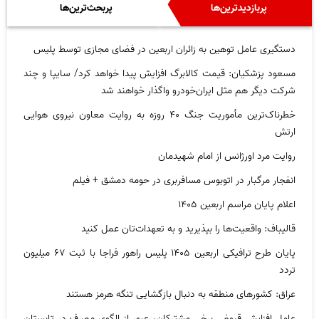
پربازدیدترین‌ها
پربحث‌ترین‌ها
دستگیری عامل توهین به زائران اربعین در فضای مجازی توسط پلیس
مسعود پزشکیان: قیمت کالابرگ افزایش پیدا خواهد کرد/ سایپا و چند
شرکت دیگر هم مثل ایران‌خودرو واگذار خواهند شد
خطرناک‌ترین مأموریت جنگ ۴۰ روزه به روایت معاون نیروی هوایی
ارتش
روایت مرد اورژانس از امام شهیدمان
انفجار مرگبار در اتوبوس مسافربری در حومه دمشق + فیلم
اعلام پایان مراسم اربعین ۱۴۰۵
قالیباف: واقعیت‌ها را بپذیرید و به تعهدات‌تان عمل کنید
پایان طرح ترافیکی اربعین ۱۴۰۵ پلیس راهور فراجا با ثبت ۶۷ میلیون
تردد
عراق: کشور‌های منطقه به دنبال بازگشایی تنگه هرمز هستند
عامل افزایش قبوض برخی مشترکان، عبور از الگوی مصرف در تابستان