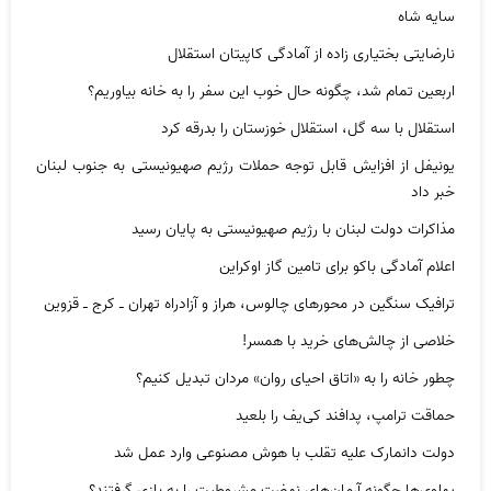
سایه شاه
نارضایتی بختیاری زاده از آمادگی کاپیتان استقلال
اربعین تمام شد، چگونه حال خوب این سفر را به خانه بیاوریم؟
استقلال با سه گل، استقلال خوزستان را بدرقه کرد
یونیفل از افزایش قابل توجه حملات رژیم صهیونیستی به جنوب لبنان
خبر داد
مذاکرات دولت لبنان با رژیم صهیونیستی به پایان رسید
اعلام آمادگی باکو برای تامین گاز اوکراین
ترافیک سنگین در محورهای چالوس، هراز و آزادراه تهران ـ کرج ـ قزوین
خلاصی از چالش‌های خرید با همسر!
چطور خانه را به «اتاق احیای روان» مردان تبدیل کنیم؟
حماقت ترامپ، پدافند کی‌یف را بلعید
دولت دانمارک علیه تقلب با هوش مصنوعی وارد عمل شد
پهلوی‌ها چگونه آرمان‌های نهضت مشروطیت را به بازی گرفتند؟