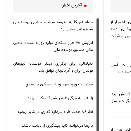
شدند
آخرین اخبار
دعوای مرگبار در بوستان آبشار
 ناهنجار از
حمله آمریکا به مدرسه میناب، جنایتی برنامه‌ریزی
کامیون با راننده ۸ ساله در اصفهان توقیف شد
گاری ادامه
شده و غیرانسانی بود
ظفرقندی: در روز‌های جنگ، بحران و شایعه،
یین حقیقت
خبرنگاران نگهبان اعتماد عمومی⁩ هستند
افزایش ۴۵ هزار بشکه‌ای تولید روزانه نفت با تأمین
امروز پویایی بسیار خوبی در بازار سرمایه داریم
مالی صندوق توسعه ملی
اصلاح قانون تأمین اجتماعی به نفع مردم است
دنیامالی: برای برگزاری دیدار دوستانه تیم‌های
لویت تأمین
وزارت دفاع: خبرنگاران یاوران راهبردی در
فوتبال ایران و آذربایجان توافق شد
امه دارد
شکل‌گیری گفتمان دفاع همه‌جانبه ایران هستند
ممنوعیت ورود خودروهای سنگین به هیدج
۲۰ نفر از ساکنان مجتمع مسکونی در آتش‌سوزی
نجات یافتند
فزایش پیدا
زلزله‌ای به بزرگی ۵.۶ ریشتر آلاسکا را لرزاند
یگر هم مثل
نجات ۶ حریق منزل مسکونی در مشهد
آغاز ۸۶ همت طرح سرمایه گذاری در شهر ارومیه
کشف جسد مجهول‌الهویه در محدوده ماهدشت
باغ‌ها می‌توانند کلید پیشگیری از دیابت باشند
ن، عبور از