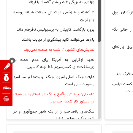
زلزله‌ای به بزرگی ۵.۶ ریشتر آلاسکا را لرزاند
زیکنان پول
۳ کشته و ۱۰ زخمی در تبادل حملات شبانه روسیه
و اوکراین
را خالی نگه
پروژه بازگشت کاپیتان به پرسپولیس نافرجام ماند
باغ‌ها می‌توانند کلید پیشگیری از دیابت باشند
رق یارانه‌ای
نمایش‌های کشور، ٢ شب به صحنه نمی‌روند
تعهد اوکراین به آمریکا برای عدم حمله به
زیرساخت‌های کنسرسیوم خط لوله کاسپین
عارف: جنگ اصلی امروز، جنگ روایت‌ها بر سر امید
 شکست ترامپ
و هویت ملی است
است
عابدینی: پوشش وقایع جنگ در استان‌های هدف
در دستور کار شبکه خبر بود
سگ‌های بلاصاحب را از یک شهر جمع‌آوری و در
شهر دیگری رها می‌کنند!
۱۶ نفر در جشنواره مشعل چین دچار سوختگی