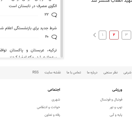
شهید انقلاب منتشر شد
الگوی مصرف در تابستان است
۲۲
شرط جدید برای بازنشستگی اعلام شد
۱
۲
۳
۲۰
ترکیه، عربستان و پاکستان توافق
سه‌جانبه را در مکه امضا کردند
۲۰
 شرعی
نظر سنجی
درباره ما
تماس با ما
نقشه سایت
RSS
ترکیه، عربستان و پاکستان توافق
سه‌جانبه امضا خواهند کرد
ورزشی
اجتماعی
۱۹
فوتبال و فوتسال
شهری
توپ و تور
حوادث و انتظامی
دستگیری عامل توهین به زائران ارب
پایه و آبی
رفاه و تعاون
مجازی توسط پلیس
۱۸