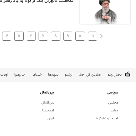
نماهنگ «تهران بعد از تو» به یاد رهبر 
۴
۵
۶
۷
۸
۹
۱۰
۱۱
پخش زنده
عناوین کل اخبار
آرشیو
پیوندها
خبرنامه
آب وهوا
اوقات
سیاسی
بین‌الملل
مجلس
بین‌الملل
دولت
افغانستان
احزاب و تشکل‌ها
ایران