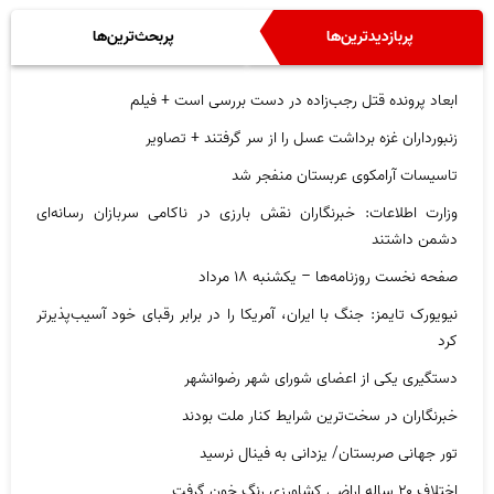
پربازدیدترین‌ها
پربحث‌ترین‌ها
ابعاد پرونده قتل رجب‌زاده در دست بررسی است + فیلم
زنبورداران غزه برداشت عسل را از سر گرفتند + تصاویر
تاسیسات آرامکوی عربستان منفجر شد
وزارت اطلاعات: خبرنگاران نقش بارزی در ناکامی سربازان رسانه‌ای
دشمن داشتند
صفحه نخست روزنامه‌ها – یکشنبه ۱۸ مرداد
نیویورک تایمز: جنگ با ایران، آمریکا را در برابر رقبای خود آسیب‌پذیرتر
کرد
دستگیری یکی از اعضای شورای شهر رضوانشهر
خبرنگاران در سخت‌ترین شرایط کنار ملت بودند
تور جهانی صربستان/ یزدانی به فینال نرسید
اختلاف ۲۰ ساله اراضی کشاورزی رنگ خون گرفت