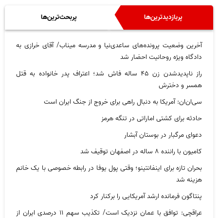
پربازدیدترین‌ها
پربحث‌ترین‌ها
آخرین وضعیت پرونده‌های ساعدی‌نیا و مدرسه میناب/ آقای خرازی به
دادگاه ویژه روحانیت احضار شد
راز ناپدیدشدن زن ۴۵ ساله فاش شد؛ اعتراف پدر خانواده به قتل
همسر و دخترش
سی‌ان‌ان: آمریکا به دنبال راهی برای خروج از جنگ ایران است
حادثه برای کشتی اماراتی در تنگه هرمز
دعوای مرگبار در بوستان آبشار
کامیون با راننده ۸ ساله در اصفهان توقیف شد
بحران تازه برای اینفانتینو؛ وقتی پول یوفا در رابطه خصوصی با یک خانم
هزینه شد
پنتاگون فرمانده ارشد آمریکایی را برکنار کرد
عراقچی: توافق با عمان نزدیک است/ تکذیب سهم ۱۱ درصدی ایران از