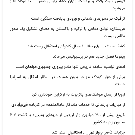
فروش بلیت رفت و برگشت زائران دهه پایانی صفر از ۱۷ مرداد آغاز
می‌شود
ترافیک در محورهای شمالی و ورودی پایتخت سنگین است
عربستان: توافق دفاعی با ترکیه و پاکستان به معنای تشکیل یک محور
نظامی نیست
کشف جانشین برای جلالی/ خیال کادرفنی استقلال راحت شد
بیفوما فصل جدید هم در پرسپولیس می‌ماند
ادعای ترامپ: سابقه تاریخی تنها مانع پیروزی جمهوری‌خواهان است
بیش از هزار کودک مهاجر بدون همراه، در انتظار انتقال به اسپانیا
هستند
اروپا از ارسال موشک‌های پاتریوت به اوکراین خودداری کرد
از مبارزات پارلمانی تا خدمات ماندگار عام‌المنفعه در کارنامه فیروزآبادی
خروج بیش از ۳.۱ میلیون زائر اربعین از مرزهای زمینی/ بازگشت ۲.۷
میلیون زائر به کشور
جزئیات تأخیر پرواز تهران ـ استانبول اعلام شد