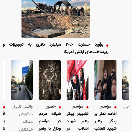
برآورد خسارت ۲۰.۶ میلیارد دلاری به تجهیزات و
زیرساخت‌های ارتش آمریکا
مراسم
مراسم
حضور
م
بران
واکنش کاربران
اقامه نماز بر
تشییع پیکر
شبانه مردم
اقام
به گزارش
پیکر رهبر
رهبر شهید
در مراسم
پیک
باشگاه
شهید انقلاب
انقلاب در
وداع با رهبر
شهید
خبرنگاران