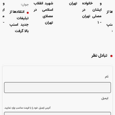
و خانواده
تهران
شهید انقلاب
و خ
جوان؛
ایشان در
اسلامی در
ایش
ها از
انتقاد‌ها از
مصلی تهران
مصلای
مصل
تبلیغات
- ۱
تهران
- ۱
سنپ
جدید اسنپ
ت
بالا گرفت
تبادل نظر
نام
ایمیل
آدرس ایمیل خود را با فرمت مناسب وارد نمایید.