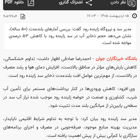
نظر دادن
اشتراک گذاری
دانلود PDF
-
۰۵ ارديبهشت ۱۴۰۵
۱۷:۰۳
۹۰۷۹۹۰۴
مدیر سد و نیروگاه زاینده رود گفت: بررسی آمارهای بلندمدت (۵۰ ساله)،
نشان می‌دهد حجم ذخایر آب در سد زاینده رود با کاهش ۵۳ درصدی
مواجه شده است.
باشگاه خبرنگاران جوان
- احمدرضا صادقی اظهار داشت: تداوم خشکسالی،
کاهش بارش‌های مؤثر در مناطق بالادست، افزایش دمای هوا و رشد مصرف
در بالادست، از مهم‌ترین عوامل افت بلندمدت ذخایر سد زاینده رود است.
وی افزود: کاهش ورودی‌ها در کنار برداشت‌های مستمر برای تأمین آب
شرب، کشاورزی و صنعت در حوضه زاینده رود موجب شده تراز آب سد در
سطحی پایین‌تر از میانگین‌ بلند مدت تثبیت شود.
مدیر سد زاینده رود بیان کرد: با توجه به تداوم شرایط اقلیمی ناپایدار،
مدیریت بهینه منابع موجود، صرفه‌جویی در مصرف و اجرای برنامه‌های
سازگاری با کم‌آبی بیش از پیش اهمیت یافته است.