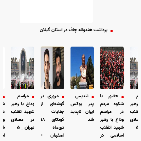
برداشت هندوانه چاف در استان گیلان
م
حضور با
تندیس
مروری بر
مراسم
ح
رهبر
شکوه مردم
پدر بوکس
گوشه‌ای از
وداع با رهبر
شکو
قلاب
در مراسم
ایران ناپدید
جنایات
شهید انقلاب
در 
لای
وداع با رهبر
شد
کودتای ۱۸
در مصلای
وداع
شهید انقلاب
دی‌ماه
تهران _ ۵
شهید
اسلامی در
اصفهان +
اسل