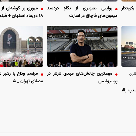
اسباب‌بازی ۵» رکورددار
روایتی تصویری از نگاهِ دردمند
مروری بر گوشه‌ای از 
میمون‌های قاچاق در اسارت
۱۸ دی‌ماه اصفهان + فیلم
مهمترین چالش‌های مهدی تارتار در
مراسم وداع با رهبر ش
اران
پرسپولیس
مصلای تهران _ ۵
نپ بالا