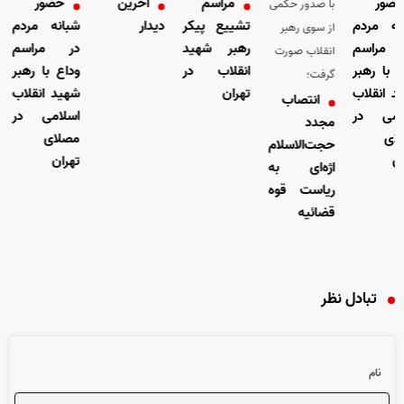
ور
مراسم
آخرین
حضور
با صدور حکمی
 مردم
تشییع پیکر
دیدار
شبانه مردم
از سوی رهبر
راسم
رهبر شهید
در مراسم
انقلاب صورت
ا رهبر
انقلاب در
وداع با رهبر
گرفت؛
انقلاب
تهران
شهید انقلاب
انتصاب
ی در
اسلامی در
مجدد
مصلای
حجت‌الاسلام
تهران
اژه‌ای به
ریاست قوه
قضائیه
تبادل نظر
نام