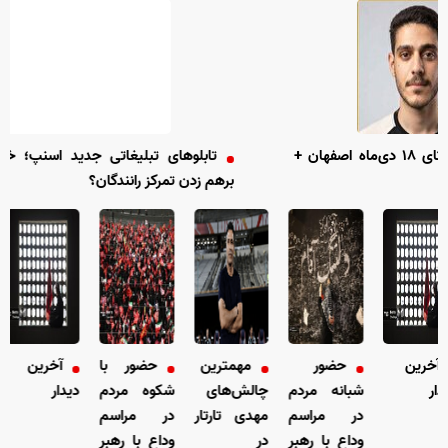
جنایات کودتای ۱۸ دی‌ماه اصفهان +
تابلو‌های تبلیغاتی جدید اسنپ؛ خلاقیت یا عاملی
برهم زدن تمرکز رانندگان؟
رین
حضور
مهمترین
حضور با
آخرین
شبانه مردم
چالش‌های
شکوه مردم
دیدار
ش
در مراسم
مهدی تارتار
در مراسم
د
وداع با رهبر
در
وداع با رهبر
و