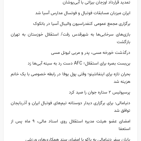
تمدید قرارداد اوزجان بیزاتی با آبی‌پوشان
ایران میزبان مسابقات فوتبال و فوتسال مدارس آسیا شد
برگزاری مجمع عمومی کنفدراسیون والیبال آسیا در بانکوک
بازی‌های سرخابی‌ها به شهرقدس رفت/ استقلال خوزستان به تهران
بازگشت
درگذشت خورخه مسی، پدر و مربی لیونل مسی
بن‌بست بصره برای استقلال؛ AFC دست رد به سینه آبی‌ها زد
بحران تازه برای اینفانتینو؛ وقتی پول یوفا در رابطه خصوصی با یک خانم
هزینه شد
پرسپولیس ۲ ستاره جوان را صید کرد
دنیامالی: برای برگزاری دیدار دوستانه تیم‌های فوتبال ایران و آذربایجان
توافق شد
امضای عضو هیئت مدیره استقلال روی اسناد مالی، ۹ ماه پس از
استعفا
پایان سفر دنیامالی به باکو با امضای سند همکاری‌های ورزشی