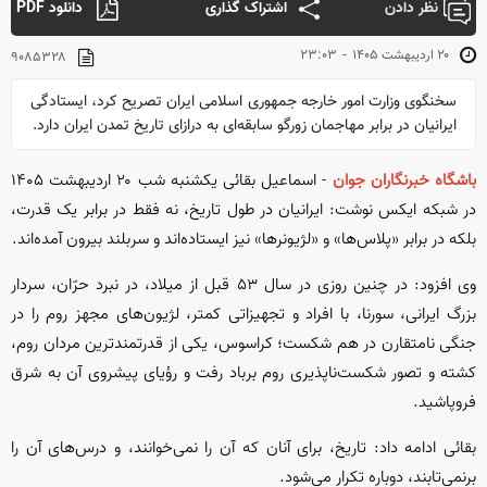
نظر دادن
اشتراک گذاری
دانلود PDF
-
۲۰ ارديبهشت ۱۴۰۵
۲۳:۰۳
۹۰۸۵۳۲۸
سخنگوی وزارت امور خارجه جمهوری اسلامی ایران تصریح کرد، ایستادگی
ایرانیان در برابر مهاجمان زورگو سابقه‌ای به درازای تاریخ تمدن ایران دارد.
باشگاه خبرنگاران جوان
- اسماعیل بقائی یکشنبه شب ۲۰ اردیبهشت ۱۴۰۵
در شبکه ایکس نوشت: ایرانیان در طول تاریخ، نه فقط در برابر یک قدرت،
بلکه در برابر «پلاس‌ها» و «لژیونرها» نیز ایستاده‌اند و سربلند بیرون آمده‌اند.
وی افزود: در چنین روزی در سال ۵۳ قبل از میلاد، در نبرد حرّان، سردار
بزرگ ایرانی، سورنا، با افراد و تجهیزاتی کمتر، لژیون‌های مجهز روم را در
جنگی نامتقارن در هم شکست؛ کراسوس، یکی از قدرتمندترین مردان روم،
کشته و تصور شکست‌ناپذیری روم برباد رفت و رؤیای پیشروی آن به شرق
فروپاشید.
بقائی ادامه داد: تاریخ، برای آنان که آن را نمی‌خوانند، و درس‌های آن را
برنمی‌تابند، دوباره تکرار می‌شود.