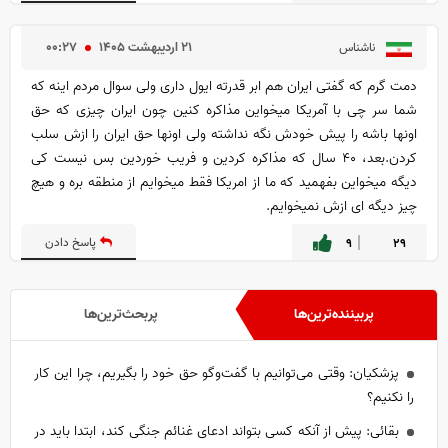
۲۱ ارديبهشت ۱۴۰۵
۰۰:۲۷
ناشناس
دمت گرم که گفتی ایران هم ابر قدرته ایول داری ولی سوال مردم اینه که
شما سر چی با آمریکا میخواین مذاکره کنین چون ایران چیزی که حق
اونها باشه را پیش خودش نگه نداشته ولی اونها حق ایران را ازش سلب
کردن.بعد، ۴۰ سال که مذاکره کردین و فریب خوردین بس نیست کی
دیگه میخواین بفهمید که ما از امریکا فقط میخوایم از منطقه بره و هیچ
چیز دیگه ای ازش نمیخوایم.
۲۹
۹
پاسخ دادن
پربیننده‌ترین‌ها
پربحث‌ترین‌ها
پزشکیان: وقتی می‌توانیم با گفت‌و‌گو حق خود را بگیریم، چرا این کار
را نکنیم؟
بقائی: پیش از آنکه کسی بتواند ادعای غنائم جنگی کند، ابتدا باید در