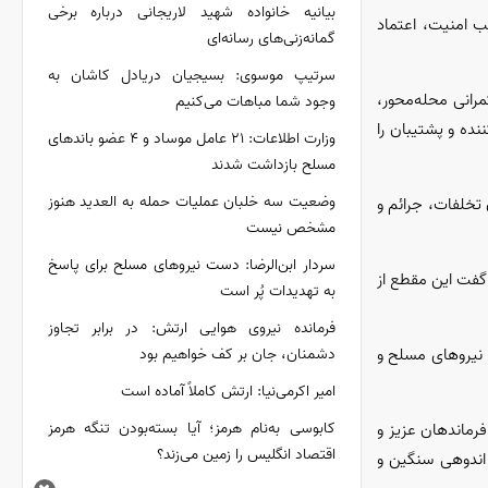
بیانیه خانواده شهید لاریجانی درباره برخی
ب امنیت، اعتماد
گمانه‌زنی‌های رسانه‌ای
سرتیپ موسوی: بسیجیان دریادل کاشان به
رانی محله‌محور،
وجود شما مباهات می‌کنیم
ده و پشتیبان را
وزارت اطلاعات: ۲۱ عامل موساد و ۴ عضو باند‌های
مسلح بازداشت شدند
وضعیت سه خلبان عملیات حمله به العدید هنوز
تخلفات، جرائم و
مشخص نیست
سردار ابن‌الرضا: دست نیرو‌های مسلح برای پاسخ
گفت این مقطع از
به تهدیدات پُر است
فرمانده نیروی هوایی ارتش: در برابر تجاوز
نیرو‌های مسلح و
دشمنان، جان بر کف خواهیم بود
امیر اکرمی‌نیا: ارتش کاملاً آماده است
کابوسی به‌نام هرمز؛ آیا بسته‌بودن تنگه هرمز
فرماندهان عزیز و
اقتصاد انگلیس را زمین می‌زند؟
 اندوهی سنگین و