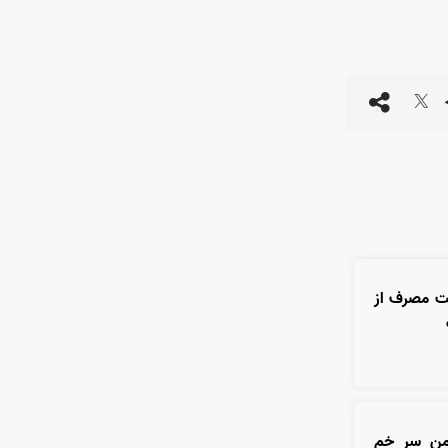
یت مصرف از
شمن سر خم