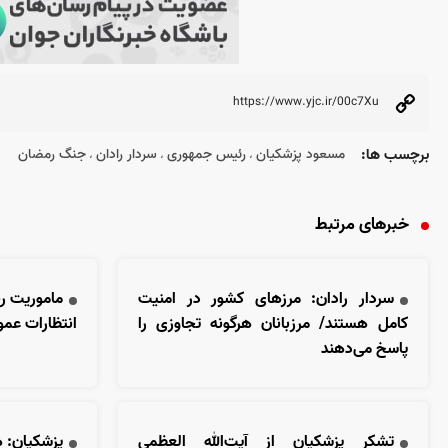
برچسب ها:
مسعود پزشکیان
رئیس جمهوری
سردار رادان
جنگ رمضان
،
،
،
خبرهای مرتبط
سردار رادان: مرزهای کشور در امنیت
ماموریت ر
کامل هستند/ مرزبانان هرگونه تجاوزی را
انتظارات عمو
پاسخ می‌دهند
تشکر پزشکیان از آیت‌الله العظمی
پزشکیان: ه