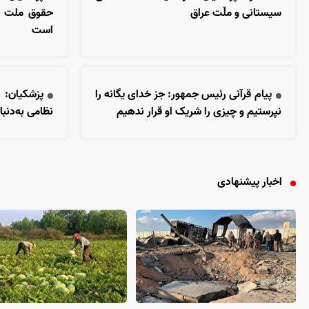
سیستانی و ملّت عراق
حقوق ملت و 
است
پیام قرآنی رئیس جمهور: جز خدای یگانه را
پزشکیان: 
نپرستیم و چیزی را شریک او قرار ندهیم
نظامی به‌دن
اخبار پیشنهادی