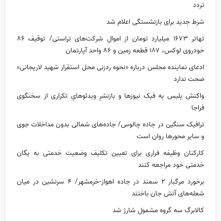
تردد
شرط جدید برای بازنشستگی اعلام شد
تهاتر ۱۶۷۳ میلیارد تومان از اموال شرکت‌های تراستی/ توقیف ۸۶
خودروی لوکس، ۱۸۷ قطعه زمین و ۸۶ واحد آپارتمان
ادعای نماینده مجلس درباره «نحوه ردزنی محل استقرار شهید لاریجانی»
صحت ندارد
واکنش پلیس به فیک نیوز‌ها و بازنشرِ ویدئوهایِ تکراری از سخنگوی
فراجا
ترافیک سنگین در جاده چالوس/ جاده‌های شمالی بدون مداخلات جوی
و سایر محور‌ها روان است
کارکنان وظیفه فراری برای تعیین تکلیف وضعیت خدمتی به یگان
خدمتی خود مراجعه کنند
برخورد مرگبار ۲ سمند در جاده اهواز-خرمشهر/ ۴ سرنشین در میان
شعله‌های آتش جان باختند
کالابرگ سه گروه مشمول شارژ شد