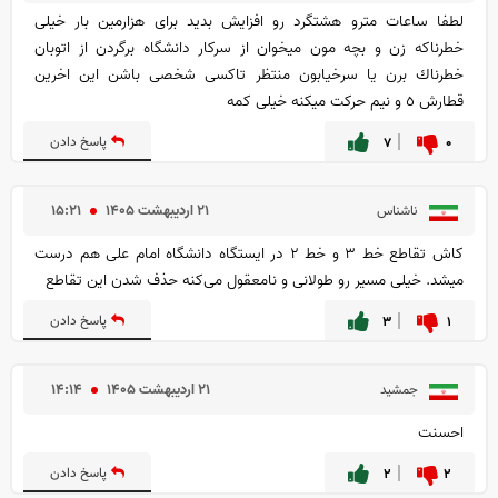
لطفا ساعات مترو هشتگرد رو افزايش بديد براى هزارمين بار خيلى
خطرناكه زن و بچه مون ميخوان از سركار دانشگاه برگردن از اتوبان
خطرناك برن يا سرخيابون منتظر تاكسى شخصى باشن اين اخرين
قطارش ٥ و نيم حركت ميكنه خيلى كمه
۰
۷
پاسخ دادن
۲۱ ارديبهشت ۱۴۰۵
۱۵:۲۱
ناشناس
کاش تقاطع خط ۳ و خط ۲ در ایستگاه دانشگاه امام علی هم درست
میشد. خیلی مسیر رو طولانی و نامعقول می‌کنه حذف شدن این تقاطع
۱
۳
پاسخ دادن
۲۱ ارديبهشت ۱۴۰۵
۱۴:۱۴
جمشید
احسنت
۲
۲
پاسخ دادن