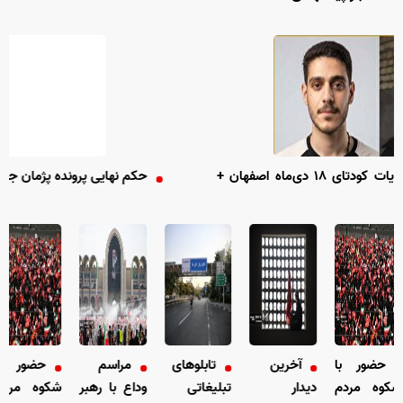
 گوشه‌ای از جنایات کودتای ۱۸ دی‌ماه اصفهان +
حکم نهایی پرونده پژمان جمشیدی صادر شد
ضور با
آخرین
تابلو‌های
مراسم
حضور با
ه مردم
دیدار
تبلیغاتی
وداع با رهبر
شکوه مردم