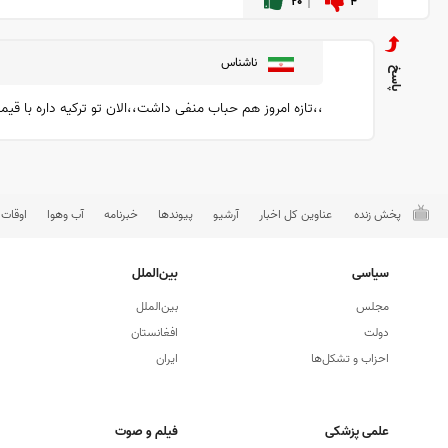
۲۰
۴
ناشناس
،،تازه امروز هم حباب منفی داشت،،الان تو ترکیه داره با قیمت نزدیک 24میلیون‌معامله میشه،،،اگه پولی دار
پخش زنده
عناوین کل اخبار
آرشیو
پیوندها
خبرنامه
آب وهوا
اوقات
سیاسی
بین‌الملل
مجلس
بین‌الملل
دولت
افغانستان
احزاب و تشکل‌ها
ایران
علمی پزشکی
فیلم و صوت