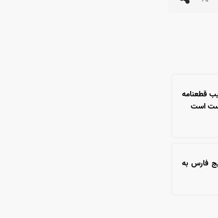
یب قطعنامه
کست است
یج فارس به