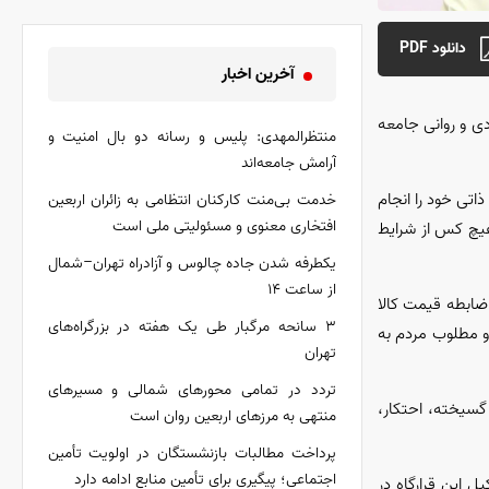
دانلود PDF
آخرین اخبار
دی و روانی جامعه
منتظرالمهدی: پلیس و رسانه دو بال امنیت و
آرامش جامعه‌اند
اتی خود را انجام
خدمت بی‌منت کارکنان انتظامی به زائران اربعین
افتخاری معنوی و مسئولیتی ملی است
هیچ کس از شرایط
یکطرفه شدن جاده چالوس و آزادراه تهران–شمال
از ساعت ۱۴
 ضابطه قیمت کالا
۳ سانحه مرگبار طی یک هفته در بزرگراه‌های
 و مطلوب مردم به
تهران
تردد در تمامی محور‌های شمالی و مسیر‌های
 گسیخته، احتکار،
منتهی به مرز‌های اربعین روان است
پرداخت مطالبات بازنشستگان در اولویت تأمین
اجتماعی؛ پیگیری برای تأمین منابع ادامه دارد
 این قرارگاه در