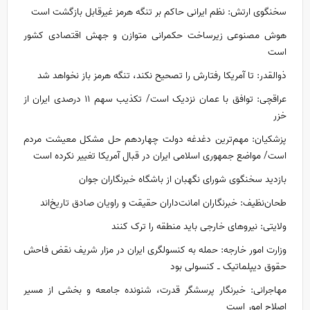
سخنگوی ارتش: نظم ایرانی حاکم بر تنگه هرمز غیرقابل بازگشت است
هوش مصنوعی زیرساخت حکمرانی متوازن و جهش اقتصادی کشور
است
ذوالقدر: تا آمریکا رفتارش را تصحیح نکند، تنگه هرمز باز نخواهد شد
عراقچی: توافق با عمان نزدیک است/ تکذیب سهم ۱۱ درصدی ایران از
خزر
پزشکیان: مهم‌ترین دغدغه دولت چهاردهم حل مشکل معیشت مردم
است/ مواضع جمهوری اسلامی ایران در قبال آمریکا تغییر نکرده است
بازدید سخنگوی شورای نگهبان از باشگاه خبرنگاران جوان
طحان‌نظیف: خبرنگاران امانت‌داران حقیقت و راویان صادق تاریخ‌اند
ولایتی: نیروهای خارجی باید منطقه را ترک کنند
وزارت امور خارجه: حمله به کنسولگری ایران در مزار شریف نقض فاحش
حقوق دیپلماتیک ـ کنسولی بود
مهاجرانی: خبرنگار پرسشگر قدرت، شنونده جامعه و بخشی از مسیر
اصلاح امور است