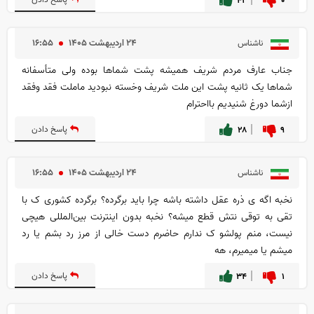
۰
۴۲
پاسخ دادن
۲۴ ارديبهشت ۱۴۰۵
۱۶:۵۵
ناشناس
جناب عارف مردم شریف همیشه پشت شماها بوده ولی متأسفانه
شماها یک ثانیه پشت این ملت شریف وخسته نبودید ماملت فقد وفقد
ازشما دورغ شنیدیم بااحترام
۹
۲۸
پاسخ دادن
۲۴ ارديبهشت ۱۴۰۵
۱۶:۵۵
ناشناس
نخبه اگه ی ذره عقل داشته باشه چرا باید برگرده؟ برگرده کشوری ک با
تقی به توقی نتش قطع میشه؟ نخبه بدون اینترنت بین‌المللی هیچی
نیست، منم پولشو ک ندارم حاضرم دست خالی از مرز رد بشم یا رد
میشم یا میمیرم، هه
۱
۳۴
پاسخ دادن