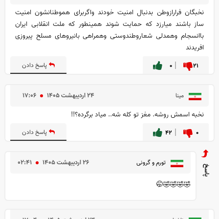
نخبگان فرارازوطن بدنبال امنیت خودند واگربرای هموطنانشون امنیت
ساز باشند میارزد که حمایت شوند همینطور که ملت انقلابی ایران
باانسجام وهمدلی شعاروطندوستی وهمراهی بانیروهای مسلح پیروزی
افریدند
۲۱
۰
پاسخ دادن
۲۴ ارديبهشت ۱۴۰۵
۱۷:۰۶
مینا
نخبه اسمش روشه. مغز تو کله شه.. میاد برگرده؟!!
۰
۴۲
پاسخ دادن
۲۶ ارديبهشت ۱۴۰۵
۰۲:۴۱
تورم و گرونی
🤣🤣🤣🤣🤭