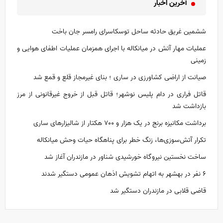
آخرین اخبار
ششمین غریق حادثه ساحل توسکاسرای رامسر جان باخت
عملیات مهار آتش در میانکاله با اجرای همزمان عملیات اطفای هوایی و
زمینی
صیانت از اراضی کشاورزی در ساری ؛ بنای غیرمجاز قلع و قمع شد
قاتل فراری در دام پلیس نوشهر؛ قاتل قبل از خروج غیرقانونی از مرز
بازداشت شد
برداشت مکانیزه برنج در یک‌ هزار و ۷۰۰ هکتار از شالیزار‌های ساری
تکرار آتش‌سوزی‌ها، زنگ خطر برای پناهگاه حیات وحش میانکاله
ساخت نخستین نیروگاه خورشیدی شناور در مازندران آغاز شد
۶ نفر در بهشهر به اتهام تشویش اذهان عمومی دستگیر شدند
قاضی قلابی در مازندران دستگیر شد