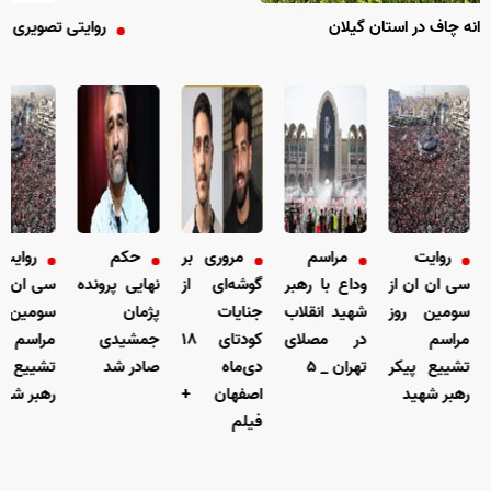
 گیلان
روایتی تصویری از نگاهِ دردمند میم
روایت
مراسم
مروری بر
حکم
روایت
ی ان ان از
وداع با رهبر
گوشه‌ای از
نهایی پرونده
سی ان ان از
ومین روز
شهید انقلاب
جنایات
پژمان
سومین روز
راسم
در مصلای
کودتای ۱۸
جمشیدی
مراسم
شییع پیکر
تهران _ ۵
دی‌ماه
صادر شد
تشییع پیکر
هبر شهید
اصفهان +
رهبر شهید
فیلم