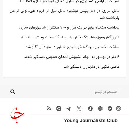
صیانت از اراضی کشاورزی در ساری ؛ بنای غیرمجاز قلع و قمع شد
قاتل فراری در دام پلیس نوشهر؛ قاتل قبل از خروج غیرقانونی از مرز
بازداشت شد
برداشت مکانیزه برنج در یک‌ هزار و ۷۰۰ هکتار از شالیزار‌های ساری
تکرار آتش‌سوزی‌ها، زنگ خطر برای پناهگاه حیات وحش میانکاله
ساخت نخستین نیروگاه خورشیدی شناور در مازندران آغاز شد
۶ نفر در بهشهر به اتهام تشویش اذهان عمومی دستگیر شدند
قاضی قلابی در مازندران دستگیر شد
Young Journalists Club