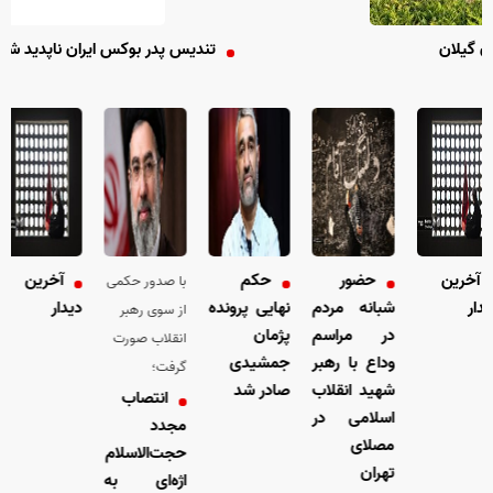
تندیس پدر بوکس ایران ناپدید شد
رین
حضور
حکم
آخرین
با صدور حکمی
شبانه مردم
نهایی پرونده
دیدار
ش
از سوی رهبر
در مراسم
پژمان
د
انقلاب صورت
وداع با رهبر
جمشیدی
و
گرفت؛
شهید انقلاب
صادر شد
ش
انتصاب
اسلامی در
ا
مجدد
مصلای
م
حجت‌الاسلام
تهران
ت
اژه‌ای به