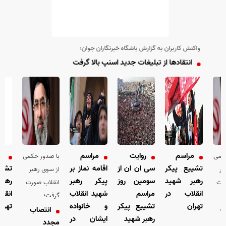
واکنش کاربران به گزارش باشگاه خبرنگاران جوان؛
انتقاد‌ها از تبلیغات جدید اسنپ بالا گرفت
مراسم
روایت
مراسم
مر
کمی
با صدور حکمی
تشییع پیکر
سی ان ان از
اقامه نماز بر
تشیی
بر
از سوی رهبر
رهبر شهید
سومین روز
پیکر رهبر
رهبر
رت
انقلاب صورت
انقلاب در
مراسم
شهید انقلاب
انقل
گرفت؛
تهران
تشییع پیکر
و خانواده
تهران
ب
انتصاب
رهبر شهید
ایشان در
مجدد