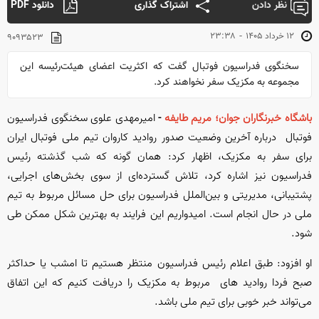
نظر دادن
اشتراک گذاری
دانلود PDF
-
۱۲ خرداد ۱۴۰۵
۲۳:۳۸
۹۰۹۳۵۲۳
سخنگوی فدراسیون فوتبال گفت که اکثریت اعضای هیئت‌رئیسه این
مجموعه به مکزیک سفر نخواهند کرد.
باشگاه خبرنگاران جوان؛ مریم طایفه
-
امیرمهدی علوی سخنگوی فدراسیون
فوتبال درباره آخرین وضعیت صدور روادید کاروان تیم ملی فوتبال ایران
برای سفر به مکزیک، اظهار کرد: همان گونه که شب گذشته رئیس
فدراسیون نیز اشاره کرد، تلاش گسترده‌ای از سوی بخش‌های اجرایی،
پشتیبانی، مدیریتی و بین‌الملل فدراسیون برای حل مسائل مربوط به تیم
ملی در حال انجام است. امیدواریم این فرایند به بهترین شکل ممکن طی
شود.
او افزود: طبق اعلام رئیس فدراسیون منتظر هستیم تا امشب یا حداکثر
صبح فردا روادید های مربوط به مکزیک را دریافت کنیم که این اتفاق
می‌تواند خبر خوبی برای تیم ملی باشد.