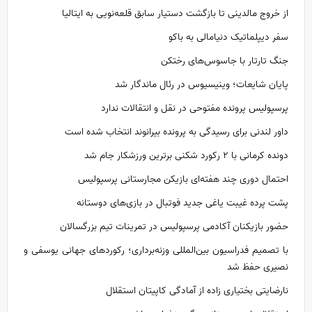
از خروج مالدینی تا بازگشت دستیار سابق قلعه‌نویی به ایتالیا
سفر دیپلماتیک دنیامالی به باکو
جنگ تارتار با جاسوس‌های رختکن
پایان شایعات؛ وینیسیوس در رئال ماندگار شد
پرسپولیس پرونده مفتوحی در نقل و انتقالات ندارد
داور لندنی برای رسیدگی به پرونده بیرانوند انتخاب شده است
دونده کرمانی با ۲ رکورد شکنی برترین ورزشکار جام شد
احتمال دوری چند هفته‌ای بازیکن مجارستانی پرسپولیس
پشت پرده غیبت یاغی جدید فوتبال در بازی‌های دوستانه
حضور بازیکنان آکادمی پرسپولیس در تمرینات تیم بزرگسالان
با تصمیم فدراسیون بین‌المللی وزنه‌برداری؛ رکورد‌های جهانی یوسفی و
نصیری حفظ شد
نارضایتی بختیاری زاده از آمادگی کاپیتان استقلال