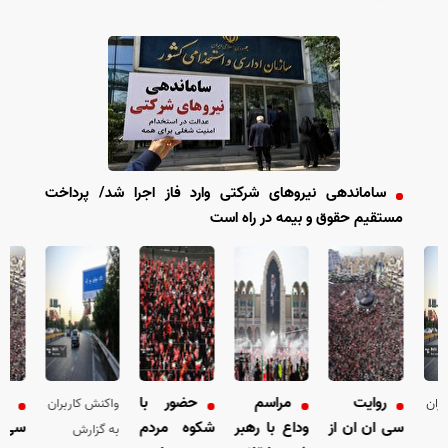
ساماندهی نیروهای شرکتی وارد فاز اجرا شد/ پرداخت
مستقیم حقوق و بیمه در راه است
روایت
مراسم
حضور با
رو
بران
واکنش کاربران
سی ان ان از
وداع با رهبر
شکوه مردم
سی ا
به گزارش