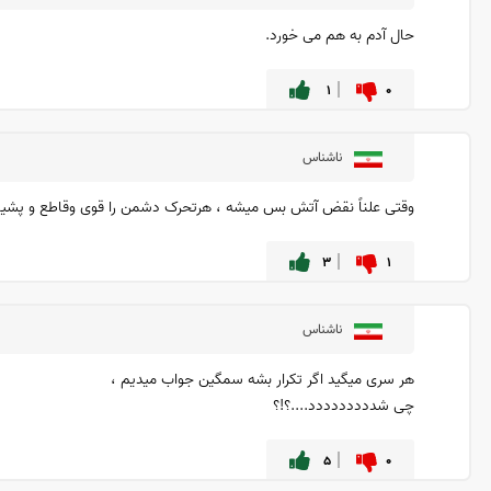
حال آدم به هم می خورد.
۱
۰
ناشناس
وقتی علناً نقض آتش بس میشه ، هرتحرک دشمن را قوی وقاطع و پشیمان
۳
۱
ناشناس
هر سری میگید اگر تکرار بشه سمگین جواب میدیم ،
چی شددددددددد....؟!؟
۵
۰