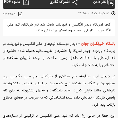
نظر دادن
اشتراک گذاری
دانلود PDF
-
۱۷ خرداد ۱۴۰۵
۱۳:۵۸
۹۰۹۴۹۵۸
گاف آمریکا؛ دیدار انگلیس و نیوزیلند باعث شد نام بازیکنان تیم ملی
انگلیس با عناوینی عجیب روی اسکوربورد نقش ببندد.
باشگاه خبرنگاران جوان
- دیدار دوستانه تیم‌های ملی انگلیس و نیوزیلند در
ورزشگاه ریموند جیمز آمریکا با حاشیه‌ای غیرمنتظره همراه شد؛ حاشیه‌ای
که ارتباطی با اتفاقات داخل زمین نداشت و توجه کاربران شبکه‌های
اجتماعی را به خود جلب کرد.
در جریان این مسابقه، نام تعدادی از بازیکنان تیم ملی انگلیس روی
اسکوربورد ورزشگاه به اشتباه درج شده بود. بر اساس تصاویر منتشرشده،
نام‌هایی مانند «اولی کین»، «جد بلینگام» و «جرل رشفورد» به جای نام
واقعی بازیکنان نمایش داده شد؛ اشتباهاتی که به سرعت در فضای مجازی
بازتاب پیدا کرد.
این خطا در حالی رخ داد که تیم ملی انگلیس با ترکیبی از ستاره‌های