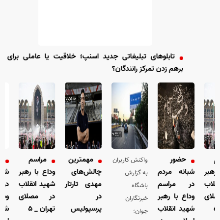
تابلو‌های تبلیغاتی جدید اسنپ؛ خلاقیت یا عاملی برای
برهم زدن تمرکز رانندگان؟
حضور
مهمترین
مراسم
ح
واکنش کاربران
رهبر
شبانه مردم
چالش‌های
وداع با رهبر
شبان
به گزارش
قلاب
در مراسم
مهدی تارتار
شهید انقلاب
در 
باشگاه
ای
وداع با رهبر
در
در مصلای
وداع
خبرنگاران
شهید انقلاب
پرسپولیس
تهران _ ۵
شهید
جوان؛