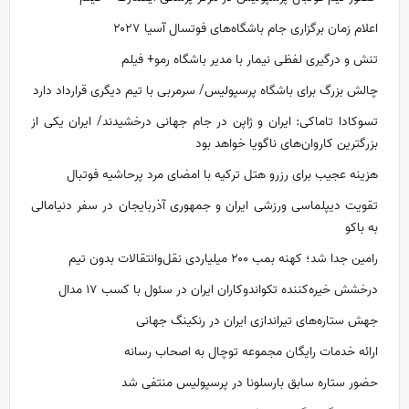
اعلام زمان برگزاری جام باشگاه‌های فوتسال آسیا ۲۰۲۷
تنش و درگیری لفظی نیمار با مدیر باشگاه رمو+ فیلم
چالش بزرگ برای باشگاه پرسپولیس/ سرمربی با تیم دیگری قرارداد دارد
تسوکادا تاماکی: ایران و ژاپن در جام جهانی درخشیدند/ ایران یکی از
بزرگترین کاروان‌های ناگویا خواهد بود
هزینه عجیب برای رزرو هتل ترکیه با امضای مرد پرحاشیه فوتبال
تقویت دیپلماسی ورزشی ایران و جمهوری آذربایجان در سفر دنیامالی
به باکو
رامین جدا شد؛ کهنه بمب ۲۰۰ میلیاردی نقل‌وانتقالات بدون تیم
درخشش خیره‌کننده تکواندوکاران ایران در سئول با کسب ۱۷ مدال
جهش ستاره‌های تیراندازی ایران در رنکینگ جهانی
ارائه خدمات رایگان مجموعه توچال به اصحاب رسانه
حضور ستاره سابق بارسلونا در پرسپولیس منتفی شد