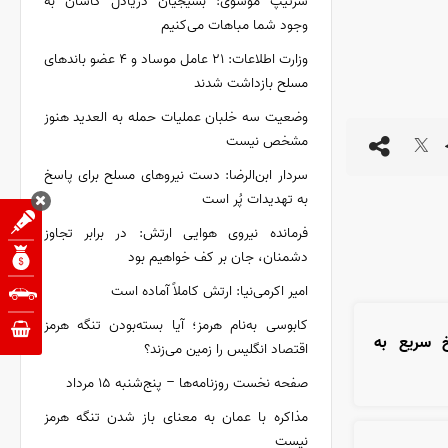
سرتیپ موسوی: بسیجیان دریادل کاشان به
وجود شما مباهات می‌کنیم
وزارت اطلاعات: ۲۱ عامل موساد و ۴ عضو باند‌های
مسلح بازداشت شدند
وضعیت سه خلبان عملیات حمله به العدید هنوز
مشخص نیست
سردار ابن‌الرضا: دست نیرو‌های مسلح برای پاسخ
به تهدیدات پُر است
فرمانده نیروی هوایی ارتش: در برابر تجاوز
دشمنان، جان بر کف خواهیم بود
امیر اکرمی‌نیا: ارتش کاملاً آماده است
کابوسی به‌نام هرمز؛ آیا بسته‌بودن تنگه هرمز
خ سریع به
اقتصاد انگلیس را زمین می‌زند؟
صفحه نخست روزنامه‌ها – پنج‌شنبه ۱۵ مرداد
مذاکره با عمان به معنای باز شدن تنگه هرمز
نیست