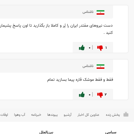
ناشناس
دست نیروهای مقتدر ایران را پُر و کاملا باز بگذارید تا اون پاسخ پشیما
کنید .
۰
۱
ناشناس
فقط و فقط موشک قاره پیما بسازید تمام
۰
۲
پخش زنده
عناوین کل اخبار
آرشیو
پیوندها
خبرنامه
آب وهوا
اوقات
سیاسی
بین‌الملل