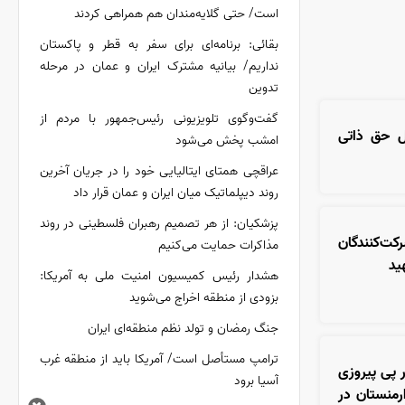
است/ حتی گلایه‌مندان هم همراهی کردند
بقائی: برنامه‌ای برای سفر به قطر و پاکستان
نداریم/ بیانیه مشترک ایران و عمان در مرحله
تدوین
گفت‌وگوی تلویزیونی رئیس‌جمهور با مردم از
ال حق ذاتی
امشب پخش می‌شود
عراقچی همتای ایتالیایی خود را در جریان آخرین
روند دیپلماتیک میان ایران و عمان قرار داد
پزشکیان: از هر تصمیم رهبران فلسطینی در روند
کت‌کنندگان
مذاکرات حمایت می‌کنیم
ید
هشدار رئیس کمیسیون امنیت ملی به آمریکا:
بزودی از منطقه اخراج می‌شوید
جنگ رمضان و تولد نظم منطقه‌ای ایران
ترامپ مستأصل است/ آمریکا باید از منطقه غرب
ر پی پیروزی
آسیا برود
منستان در