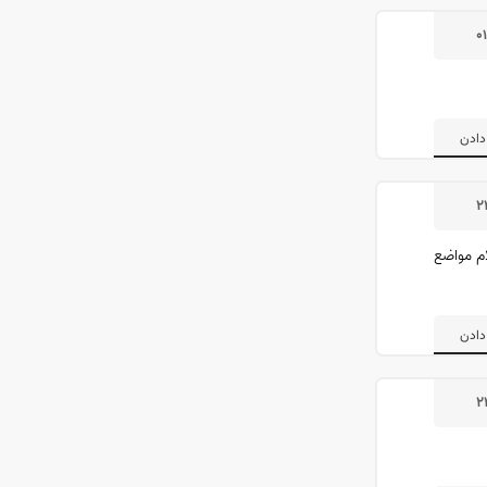
۰
دادن
۲
ام مواضع
دادن
۲