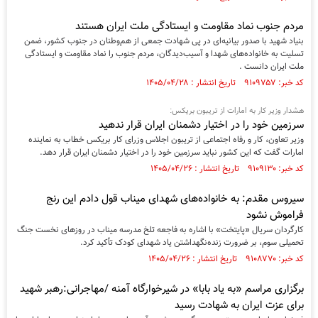
مردم جنوب نماد مقاومت و ایستادگی ملت ایران هستند
بنیاد شهید با صدور بیانیه‌ای در پی شهادت جمعی از هم‌وطنان در جنوب کشور، ضمن
تسلیت به خانواده‌های شهدا و آسیب‌دیدگان، مردم جنوب را نماد مقاومت و ایستادگی
ملت ایران دانست .
کد خبر: ۹۱۰۹۷۵۷ تاریخ انتشار : ۱۴۰۵/۰۴/۲۸
هشدار وزیر کار به امارات از تریبون بریکس:
سرزمین خود را در اختیار دشمنان ایران قرار ندهید
وزیر تعاون، کار و رفاه اجتماعی از تریبون اجلاس وزرای کار بریکس خطاب به نماینده
امارات گفت که این کشور نباید سرزمین خود را در اختیار دشمنان ایران قرار دهد.
کد خبر: ۹۱۰۹۱۳۰ تاریخ انتشار : ۱۴۰۵/۰۴/۲۶
سیروس مقدم: به خانواده‌های شهدای میناب قول دادم این رنج
فراموش نشود
کارگردان سریال «پایتخت» با اشاره به فاجعه تلخ مدرسه میناب در روز‌های نخست جنگ
تحمیلی سوم، بر ضرورت زنده‌نگهداشتن یاد شهدای کودک تأکید کرد.
کد خبر: ۹۱۰۸۷۷۰ تاریخ انتشار : ۱۴۰۵/۰۴/۲۶
برگزاری مراسم «به یاد بابا» در شیرخوارگاه آمنه /مهاجرانی:رهبر شهید
برای عزت ایران به شهادت رسید