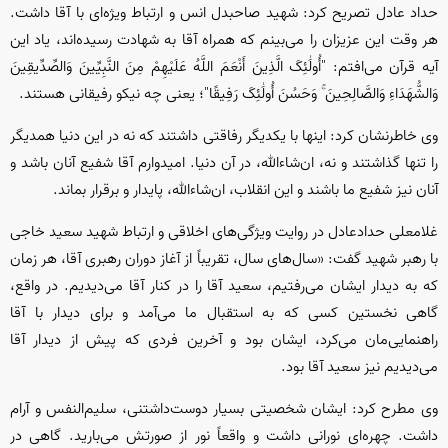
حداد عادل تصریح کرد: شهید صاحبدل انس و ارتباط ویژه‌ای با آقا داشت.
هر وقت این عزیزان را می‌بینم که همراه آقا به شهادت رسیده‌اند، یاد این
آیه قرآن می‌افتم: "أُولَٰئِکَ الَّذِینَ أَنْعَمَ اللَّهُ عَلَیْهِمْ مِنَ النَّبِیِّینَ وَالصِّدِّیقِینَ
وَالشُّهَدَاءِ وَالصَّالِحِینَ ۚ وَحَسُنَ أُولَٰئِکَ رَفِیقًا"؛ یعنی چه نیکو رفیقانی هستند.
وی خاطرنشان کرد: اینها با یکدیگر رفاقتی داشتند که نه در این دنیا همدیگر
را تنها گذاشتند و نه، ان‌شاءالله، در آن دنیا. امیدوارم آقا شفیع آنان باشد و
آنان نیز شفیع ما باشند و این انقلاب، ان‌شاءالله، پایدار و برقرار بماند.
غلامعلی حدادعادل در روایت ویژگی‌های اخلاقی و ارتباط شهید سعید خاجی
با رهبر شهید گفت: «سال‌های سال، تقریباً از آغاز دوران رهبری آقا، هر زمان
که به دیدار ایشان می‌رفتیم، سعید آقا را در کنار آقا می‌دیدیم. در واقع،
گاهی نخستین کسی که به استقبال ما می‌آمد و برای دیدار با آقا
راهنمایی‌مان می‌کرد، ایشان بود و آخرین فردی که پیش از دیدار آقا
می‌دیدیم نیز سعید آقا بود.
وی مطرح کرد: ایشان شخصیتی بسیار دوست‌داشتنی، سلیم‌النفس و آرام
داشت. چهره‌ای نورانی داشت و واقعاً نور از صورتش می‌بارید. گاهی در