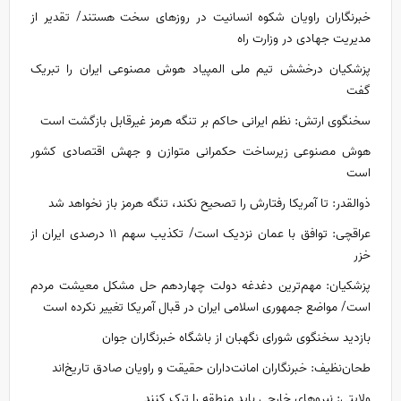
خبرنگاران راویان شکوه انسانیت در روز‌های سخت هستند/ تقدیر از
مدیریت جهادی در وزارت راه
پزشکیان درخشش تیم ملی المپیاد هوش مصنوعی ایران را تبریک
گفت
سخنگوی ارتش: نظم ایرانی حاکم بر تنگه هرمز غیرقابل بازگشت است
هوش مصنوعی زیرساخت حکمرانی متوازن و جهش اقتصادی کشور
است
ذوالقدر: تا آمریکا رفتارش را تصحیح نکند، تنگه هرمز باز نخواهد شد
عراقچی: توافق با عمان نزدیک است/ تکذیب سهم ۱۱ درصدی ایران از
خزر
پزشکیان: مهم‌ترین دغدغه دولت چهاردهم حل مشکل معیشت مردم
است/ مواضع جمهوری اسلامی ایران در قبال آمریکا تغییر نکرده است
بازدید سخنگوی شورای نگهبان از باشگاه خبرنگاران جوان
طحان‌نظیف: خبرنگاران امانت‌داران حقیقت و راویان صادق تاریخ‌اند
ولایتی: نیروهای خارجی باید منطقه را ترک کنند