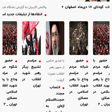
 گوشه‌ای از جنایات کودتای ۱۸ دی‌ماه اصفهان +
واکنش کاربران به گزارش باشگاه خبرنگاران جوان؛
انتقاد‌ها از تبلیغات جدید اسنپ بالا گرفت
ضور با
حضور
مراسم
حضور با
با صدور حکمی
ه مردم
شبانه مردم
تشییع پیکر
شکوه مردم
از سوی رهبر
مراسم
در مراسم
رهبر شهید
در مراسم
انقلاب صورت
 با رهبر
وداع با رهبر
انقلاب در
وداع با رهبر
گرفت؛
 انقلاب
شهید انقلاب
تهران
شهید انقلاب
انتصاب
امی در
اسلامی در
اسلامی در
مجدد
ای
مصلای
مصلای
حجت‌الاسلام
 _ ۲
تهران
تهران _ ۲
اژه‌ای به