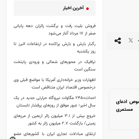
آخرین اخبار
فروش بلیت رفت و برگشت زائران دهه پایانی
صفر از ۱۷ مرداد آغاز می‌شود
رگبار بارش و بارش پراکنده در ارتفاعات البرز تا
روز یکشنبه
ترافیک در محورهای شمالی و ورودی پایتخت
سنگین است
اظهارات وزیر خزانه‌داری آمریکا با مواضع قبلی وی
درخصوص اقتصاد ایران متناقض است
احداث۲۴۵۰ مگاوات نیروگاه حرارتی جدید در یک
صوص ادعای
سال اخیر؛ عبور موفق از روز‌های پرفشار تابستان
 مستمری
خروج بیش از ۳.۱ میلیون زائر اربعین از مرزهای
زمینی/ بازگشت ۲.۷ میلیون زائر به کشور
ارتقای مبادلات تجاری ایران با کشور‌های عضو