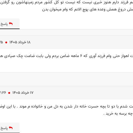
ح جوانی سه تا هم فرزند دارم هنوز خبری نیست که نیست تو کل کشور مردم زمینهاشون رو گرف
م همش دروغ همش وعده های پوچ الانم که وام میخوان بدن
پاسخ 
۱۸ خرداد ۱۴۰۵
۲۵
سلام.من چهار فرزند دارم راننده تاکسی و مستاجر بانک تجارت اهواز حتی وام فرزند آوری که ۶ ماهه ضامن بردم ولی بابت ضام
۱۷ خرداد ۱۴۰۵
۷:۲۶
 شدم با دو تا بچه حسرت خانه دار شدن به دل من و خانواده م موند . با این او
چه برسه به خرید .
پاسخ 