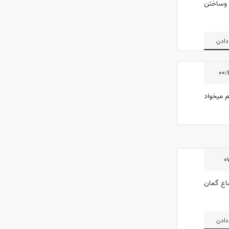
تن وساختن
دادن
۰۰:
ت چک صیادی هم میخواد
۰
ضاع گمان
دادن