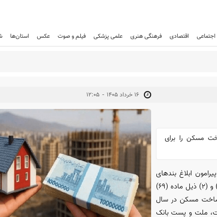
اجتماعی
اقتصادی
فرهنگی هنری
علمی پزشکی
فیلم و صوت
عکس
استان‌ها
ش
-
۱۶ خرداد ۱۴۰۵
۱۲:۰۵
خت مسکن را برای
یرو نامه شماره ۳۸۱۱۶‏/۰۵ مورخ ۲۹‏/۰۲‏/۱۴۰۵ پیرامون ابلاغ بند‌های
قانون حمایت از خانواده و جوانی جمعیت و در راستای اجرای تبصره‌های (۱) و (۲) ذیل ماده (۶۹)
ا ساخت مسکن در سال
درات ایران، تجارت، ملت و پست بانک