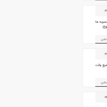
۲
صوبه ها
🥺
دادن
۲
ازدواجشون هم ۲میلیون و۵میلیون و۱۰میلیونی بوده ‌.هیچ وقت
دادن
۱